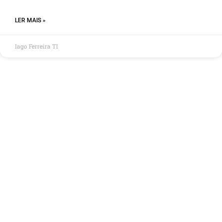
LER MAIS »
Iago Ferreira TI
As Principais Ferramentas para
Kubernetes em 2025
Introdução O Kubernetes, frequentemente chamado de K8s,
consolidou-se como a principal plataforma para orquestração
de
LER MAIS »
Iago Ferreira TI