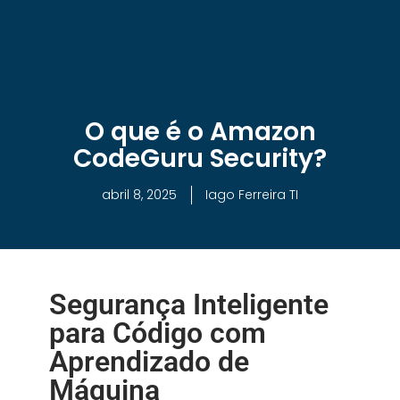
Cursos Gratuitos
Formação DevOps
O que é o Amazon
CodeGuru Security?
abril 8, 2025
Iago Ferreira TI
Segurança Inteligente
para Código com
Aprendizado de
Máquina